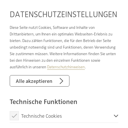
DATENSCHUTZ­EINSTELLUNGEN
Diese Seite nutzt Cookies, Software und Inhalte von
Drittanbietern, um Ihnen ein optimales Webseiten-Erlebnis zu
bieten. Dazu zählen Funktionen, die für den Betrieb der Seite
GEMEINSAM STARK
unbedingt notwendig sind und Funktionen, deren Verwendung
Sie zustimmen müssen. Weitere Informationen finden Sie unten
bei den Hinweisen zu den einzelnen Funktionen sowie
Wir sind ein Unternehmen in einem starken
ausführlich in unseren
Datenschutzhinweisen
.
Verbund, mit vielen glücklichen Kunden und
zahlreichen Vorteilen für Angestellte. Wir bieten
Alle akzeptieren
unseren Kunden ein echtes Rundum-sorglos-
Paket, eine Komplettbetreuung in zertifizierter
Technische Funktionen
Qualität. Unser Anspruch ist unsere Kunden zu
verstehen – aus persönlichen Wünschen und
Technische Cookies
individuellen Bedürfnissen Träume wahr werden
Diese Cookies sind notwendig, um die Basisfunktionen unserer