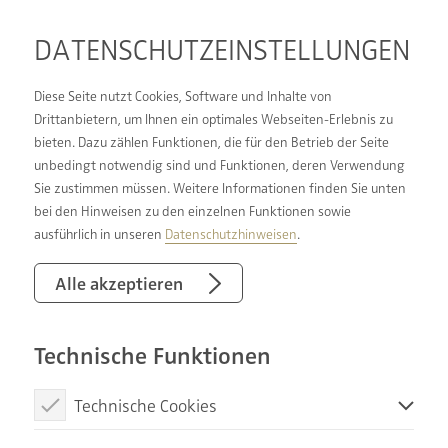
DATENSCHUTZ­EINSTELLUNGEN
Diese Seite nutzt Cookies, Software und Inhalte von
Drittanbietern, um Ihnen ein optimales Webseiten-Erlebnis zu
bieten. Dazu zählen Funktionen, die für den Betrieb der Seite
DIE HEKÖ-STORY
unbedingt notwendig sind und Funktionen, deren Verwendung
Sie zustimmen müssen. Weitere Informationen finden Sie unten
bei den Hinweisen zu den einzelnen Funktionen sowie
ausführlich in unseren
Datenschutzhinweisen
.
1993
Alle akzeptieren
… haben sich Thomas
HE
esen & Lars
KÖ
hler
entschieden die HEKÖ OHG zu gründen. Auf ca. 60
qm wurde eine kleine Ausstellung in der
Technische Funktionen
Lomberstraße 4 in Wesel errichtet.
1994
Technische Cookies
… wurde die Fläche bereits zu klein und man
Diese Cookies sind notwendig, um die Basisfunktionen unserer