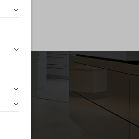
n, haben wir
en.
 vor der