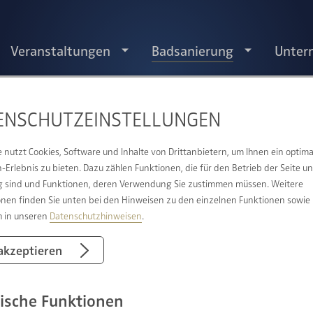
Veranstaltungen
Badsanierung
Unter
ENSCHUTZ­EINSTELLUNGEN
e nutzt Cookies, Software und Inhalte von Drittanbietern, um Ihnen ein optima
Erlebnis zu bieten. Dazu zählen Funktionen, die für den Betrieb der Seite u
F DIESE BÄDER SIND WIR STO
 sind und Funktionen, deren Verwendung Sie zustimmen müssen. Weitere
onen finden Sie unten bei den Hinweisen zu den einzelnen Funktionen sowie
BAD KANN EINE WOHLFÜHLOA
h in unseren
Datenschutzhinweisen
.
 akzeptieren
 ob groß oder klein, mit Dachschräge oder barrierefrei – wir
typ für Sie umsetzen. Wünschen Sie sich eine Komplettsan
ische Funktionen
Sie eher eine Teilsanierung in Frage? Beides ist für uns ke