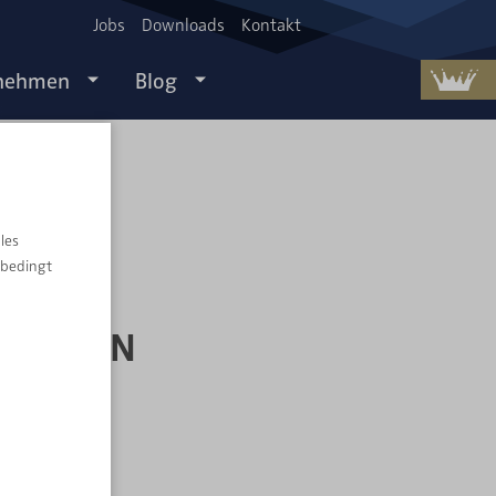
Jobs
Downloads
Kontakt
nehmen
Blog
les
nbedingt
LZ:
SE SEIN
 können jeden
ierung oder
in Problem!