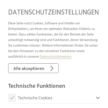
DATENSCHUTZ­EINSTELLUNGEN
Diese Seite nutzt Cookies, Software und Inhalte von
Drittanbietern, um Ihnen ein optimales Webseiten-Erlebnis zu
bieten. Dazu zählen Funktionen, die für den Betrieb der Seite
STAATLICHE
unbedingt notwendig sind und Funktionen, deren Verwendung
Sie zustimmen müssen. Weitere Informationen finden Sie unten
UNTERSTÜTZUNG
bei den Hinweisen zu den einzelnen Funktionen sowie
SICHERN
ausführlich in unseren
Datenschutzhinweisen
.
MIT FÖRDERKREDITEN
Alle akzeptieren
BARES GELD SPAREN
Technische Funktionen
Ganz gleich, ob Sie nur eine Dusche installieren
Technische Cookies
möchten oder sogar die komplette Sanierung
Diese Cookies sind notwendig, um die Basisfunktionen unserer