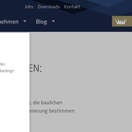
Jobs
Downloads
Kontakt
nehmen
Blog
SANIEREN:
les
nbedingt
HNEN?
ie Raumgröße, die baulichen
Umfang der Sanierung bestimmen
t.