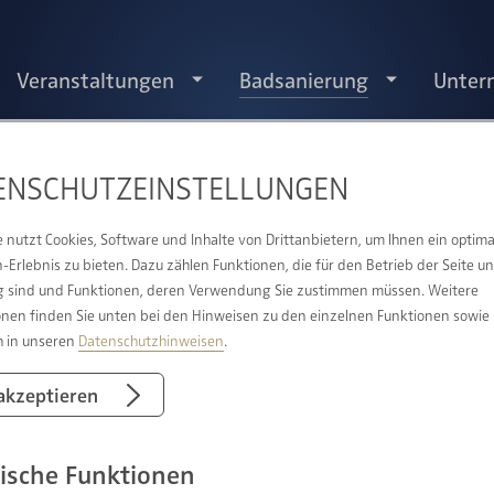
Veranstaltungen
Badsanierung
Unter
ENSCHUTZ­EINSTELLUNGEN
S BAD BEI DIE BADBESTALTER 
e nutzt Cookies, Software und Inhalte von Drittanbietern, um Ihnen ein optima
Erlebnis zu bieten. Dazu zählen Funktionen, die für den Betrieb der Seite u
WELCHEN KOSTEN IST ZU REC
 sind und Funktionen, deren Verwendung Sie zustimmen müssen. Weitere
onen finden Sie unten bei den Hinweisen zu den einzelnen Funktionen sowie
h in unseren
Datenschutzhinweisen
.
für die meisten
Aber auch Faktoren wie d
 akzeptieren
enn Sie etwa ein Auto
Gegebenheiten und der 
hen Kleinwagen,
die Kosten maßgeblich mi
ische Funktionen
ie weitaus geläufiger