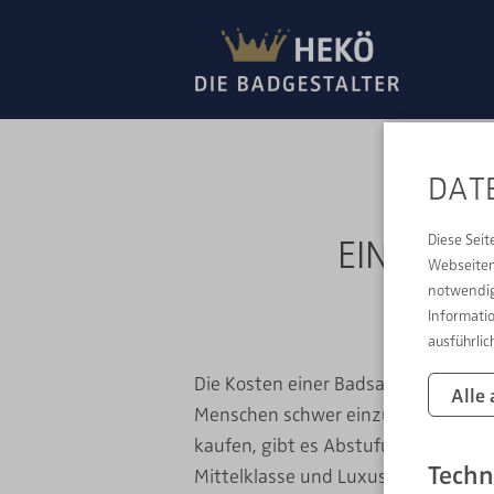
DAT
EIN NEUE
Diese Seit
Webseiten-
MIT 
notwendig
Informati
ausführlic
Die Kosten einer Badsanierung sind 
Alle
Menschen schwer einzuschätzen. W
kaufen, gibt es Abstufungen zwisc
Techn
Mittelklasse und Luxus-Limousine, d