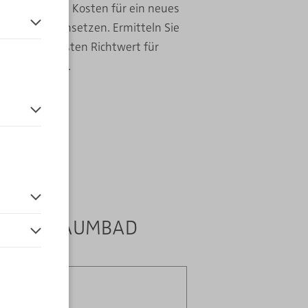
 wie sich die Kosten für ein neues
ER zusammensetzen. Ermitteln Sie
ners einen ersten Richtwert für
en.
titionsrahmen.
 vor der
NEUES TRAUMBAD