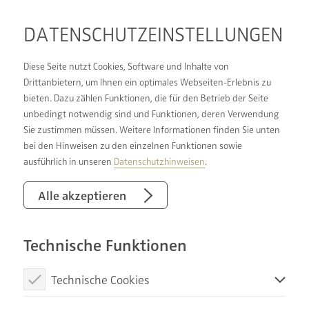
DATENSCHUTZ­EINSTELLUNGEN
Diese Seite nutzt Cookies, Software und Inhalte von
Drittanbietern, um Ihnen ein optimales Webseiten-Erlebnis zu
bieten. Dazu zählen Funktionen, die für den Betrieb der Seite
BADEWANNE RAUS,
unbedingt notwendig sind und Funktionen, deren Verwendung
Sie zustimmen müssen. Weitere Informationen finden Sie unten
DUSCHE REIN: DER
bei den Hinweisen zu den einzelnen Funktionen sowie
EINFACHE WEG ZUM
ausführlich in unseren
Datenschutzhinweisen
.
BARRIEREARMEN
Alle akzeptieren
BADEZIMMER
Technische Funktionen
Technische Cookies
Diese Cookies sind notwendig, um die Basisfunktionen unserer