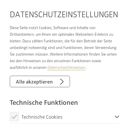
DATENSCHUTZ­EINSTELLUNGEN
Diese Seite nutzt Cookies, Software und Inhalte von
Drittanbietern, um Ihnen ein optimales Webseiten-Erlebnis zu
bieten. Dazu zählen Funktionen, die für den Betrieb der Seite
BROSCHÜREN &
unbedingt notwendig sind und Funktionen, deren Verwendung
Sie zustimmen müssen. Weitere Informationen finden Sie unten
CHECKLISTEN:
bei den Hinweisen zu den einzelnen Funktionen sowie
FÜR SIE ZUM
ausführlich in unseren
Datenschutzhinweisen
.
DOWNLOAD
Alle akzeptieren
Technische Funktionen
In unserem Download-Bereich stellen wir Ihnen
unsere informative Kompetenzbroschüre sowie
Technische Cookies
hilfreiche Checklisten für die Badplanung im
praktischen PDF-Format zur Verfügung.
Diese Cookies sind notwendig, um die Basisfunktionen unserer