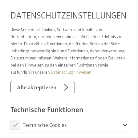
DATENSCHUTZ­EINSTELLUNGEN
Diese Seite nutzt Cookies, Software und Inhalte von
Drittanbietern, um Ihnen ein optimales Webseiten-Erlebnis zu
bieten. Dazu zählen Funktionen, die für den Betrieb der Seite
Finden Sie Inspiration in unserer Badausstellung
unbedingt notwendig sind und Funktionen, deren Verwendung
in Voerde
Sie zustimmen müssen. Weitere Informationen finden Sie unten
bei den Hinweisen zu den einzelnen Funktionen sowie
ausführlich in unseren
Datenschutzhinweisen
.
Sie wollen sich endlich den Traum vom neuen Bad
erfüllen, aber Ihnen fehlen noch Ideen? Ihre
Alle akzeptieren
Bedürfnisse haben sich im Laufe der Zeit
verändert, und deshalb muss Ihr Bad
komfortabler, benutzerfreundlicher oder einfach
Technische Funktionen
auf mehr Personen ausgerichtet werden? Oder
Technische Cookies
möchten Sie vielleicht einfach einmal ganz
unverbindlich stöbern, was im Bereich des
Diese Cookies sind notwendig, um die Basisfunktionen unserer