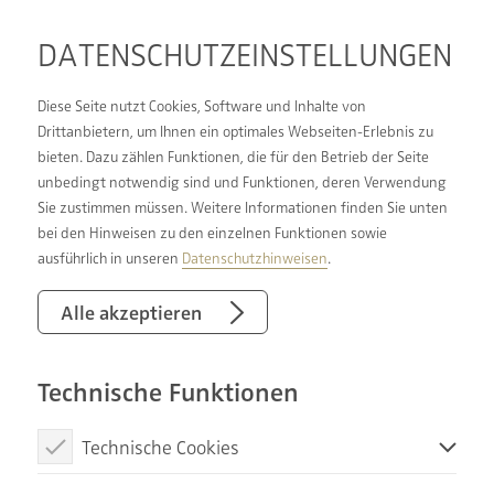
DATENSCHUTZ­EINSTELLUNGEN
Diese Seite nutzt Cookies, Software und Inhalte von
Drittanbietern, um Ihnen ein optimales Webseiten-Erlebnis zu
bieten. Dazu zählen Funktionen, die für den Betrieb der Seite
BERUFLICHE
unbedingt notwendig sind und Funktionen, deren Verwendung
Sie zustimmen müssen. Weitere Informationen finden Sie unten
PERSPEKTIVE:
bei den Hinweisen zu den einzelnen Funktionen sowie
FINDEN SIE BEI UNS
ausführlich in unseren
Datenschutzhinweisen
.
Alle akzeptieren
Es sind zwei lebenswichtige Elemente, mit denen
Technische Funktionen
Heizungsbauer und Badinstallateure umgehen:
sichere Energieversorgung und sauberes
Technische Cookies
Trinkwasser. Das Sanitär-, Heizung- und
Klimahandwerk (SHK) bietet Ihnen deshalb
Diese Cookies sind notwendig, um die Basisfunktionen unserer