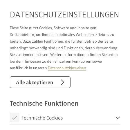
DATENSCHUTZ­EINSTELLUNGEN
Diese Seite nutzt Cookies, Software und Inhalte von
Drittanbietern, um Ihnen ein optimales Webseiten-Erlebnis zu
bieten. Dazu zählen Funktionen, die für den Betrieb der Seite
DIE BADGESTALTER
unbedingt notwendig sind und Funktionen, deren Verwendung
Sie zustimmen müssen. Weitere Informationen finden Sie unten
MEHR ALS NUR BAD
bei den Hinweisen zu den einzelnen Funktionen sowie
ausführlich in unseren
Datenschutzhinweisen
.
DIE BADGESTALTER stehen nicht nur für
Alle akzeptieren
hochwertige Bäder. Unser Leistungsversprechen
lösen wir auch bei vielen weiteren Gewerken für
Technische Funktionen
Sie ein! Die Gewerke gehen bei uns Hand in Hand.
Informieren Sie sich hier darüber, welche
Technische Cookies
Wunschvorstellungen wir für Sie noch realisieren
dürfen.
Diese Cookies sind notwendig, um die Basisfunktionen unserer