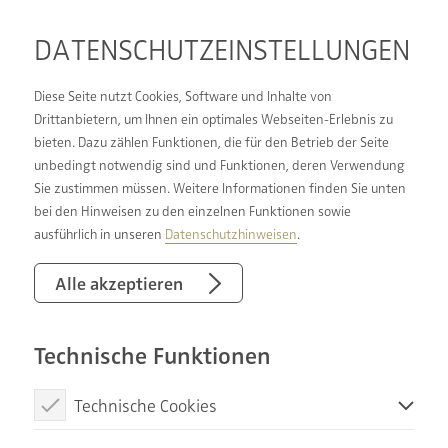
DATENSCHUTZ­EINSTELLUNGEN
Diese Seite nutzt Cookies, Software und Inhalte von
Drittanbietern, um Ihnen ein optimales Webseiten-Erlebnis zu
bieten. Dazu zählen Funktionen, die für den Betrieb der Seite
LEBENSQUALITÄT FÜR
unbedingt notwendig sind und Funktionen, deren Verwendung
Sie zustimmen müssen. Weitere Informationen finden Sie unten
ALLE:
bei den Hinweisen zu den einzelnen Funktionen sowie
BARRIEREFREIE BÄDER
ausführlich in unseren
Datenschutzhinweisen
.
UNTERSTÜTZEN IHRE
Alle akzeptieren
BEDÜRFNISSE
Technische Funktionen
Fast eine Dreiviertelstunde pro Tag verbringen die
Technische Cookies
Deutschen im Bad – das ist eine ganze Menge.
Diese Cookies sind notwendig, um die Basisfunktionen unserer