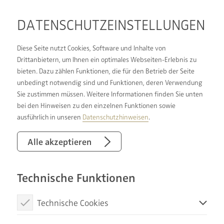
DATENSCHUTZ­EINSTELLUNGEN
Diese Seite nutzt Cookies, Software und Inhalte von
Drittanbietern, um Ihnen ein optimales Webseiten-Erlebnis zu
bieten. Dazu zählen Funktionen, die für den Betrieb der Seite
unbedingt notwendig sind und Funktionen, deren Verwendung
Als MEISTER DER ELEMENTE bieten wir Ihnen Voll-
Sie zustimmen müssen. Weitere Informationen finden Sie unten
Service rund um die Haustechnik.
bei den Hinweisen zu den einzelnen Funktionen sowie
ausführlich in unseren
Datenschutzhinweisen
.
Zusätzlich zur Marke DIE BADGESTALTER führen
wir die Marke MEISTER DER ELEMENTE. So haben
Alle akzeptieren
Sie die Sicherheit, dass wir Ihnen auch in Fragen
zur Haustechnik ganz besondere
Technische Funktionen
Dienstleistungen bieten. Unser Service umfasst
die Beratung, die Planung und Ausführung bis hin
Technische Cookies
zur Wartung und Instandsetzung Ihrer
haustechnischen Anlagen.
Diese Cookies sind notwendig, um die Basisfunktionen unserer