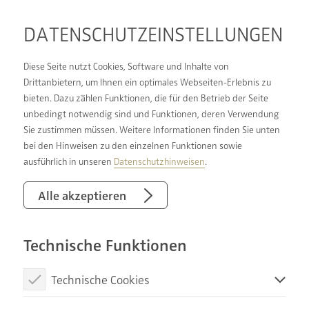
DATENSCHUTZ­EINSTELLUNGEN
Diese Seite nutzt Cookies, Software und Inhalte von
Drittanbietern, um Ihnen ein optimales Webseiten-Erlebnis zu
bieten. Dazu zählen Funktionen, die für den Betrieb der Seite
PASST EINFACH ZU
unbedingt notwendig sind und Funktionen, deren Verwendung
Sie zustimmen müssen. Weitere Informationen finden Sie unten
IHNEN:
bei den Hinweisen zu den einzelnen Funktionen sowie
LEIDENSCHAFT FÜR DIE
ausführlich in unseren
Datenschutzhinweisen
.
PERFEKTE HEIZUNG
Alle akzeptieren
Technische Funktionen
Ein Haus ohne Heizung? Unvorstellbar ... aber das
richtige System muss es sein. Eine Heizung kann
Technische Cookies
mehr, als bloß im Winter ein paar Räume
aufzuheizen. Natürlich fällt auch die
Diese Cookies sind notwendig, um die Basisfunktionen unserer