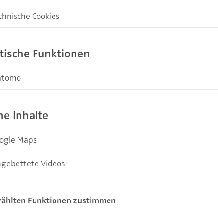
Als Gewinner d
chnische Cookies
„Badideen aus d
kies sind notwendig, um die Basisfunktionen unserer Webseiten zu ermöglich
einer individu
stische Funktionen
Wir freuen uns 
Auszeichnung „
atomo
fasst Ihre Seitenaufrufe zu anonymen Statistikzwecken. Ihre IP-Adresse wird
ng anonymisiert.
ne Inhalte
ogle Maps
timmung erlaubt Ihnen die Nutzung einer Anfahrtskarte.
ngebettete Videos
timmung erlaubt Ihnen eingebettete Videos anzusehen.
ählten Funktionen zustimmen