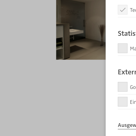
Te
Diese Coo
Stati
M
Matomo er
Übertragu
Exter
Go
Diese Zus
Ei
Diese Zus
Ausgew