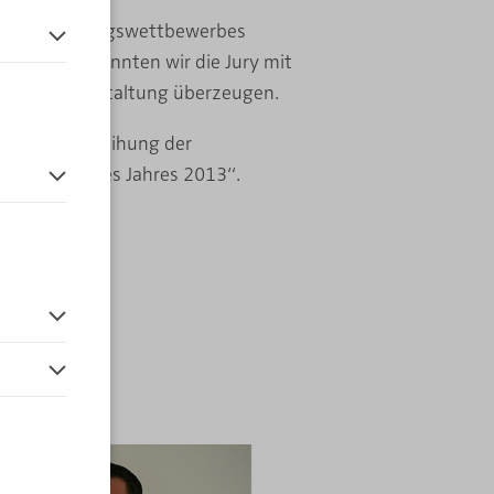
es 14. Planungswettbewerbes
er Praxis“ konnten wir die Jury mit
en.
ellen Raumgestaltung überzeugen.
über die Verleihung der
Badplaner des Jahres 2013“.
 vor der