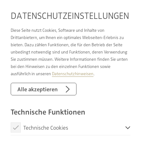
DATENSCHUTZ­EINSTELLUNGEN
Diese Seite nutzt Cookies, Software und Inhalte von
Drittanbietern, um Ihnen ein optimales Webseiten-Erlebnis zu
bieten. Dazu zählen Funktionen, die für den Betrieb der Seite
BERATUNG, PLANUNG,
unbedingt notwendig sind und Funktionen, deren Verwendung
Sie zustimmen müssen. Weitere Informationen finden Sie unten
KOORDINATION &
bei den Hinweisen zu den einzelnen Funktionen sowie
AUSFÜHRUNG:
ausführlich in unseren
Datenschutzhinweisen
.
VIELFACH BEWÄHRTER
Alle akzeptieren
PROZESS BEI DER
Technische Funktionen
BADSANIERUNG
Technische Cookies
Wenn Sie Ihr Badezimmer umgestalten möchten,
Diese Cookies sind notwendig, um die Basisfunktionen unserer