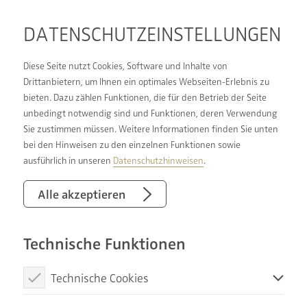
DATENSCHUTZ­EINSTELLUNGEN
Diese Seite nutzt Cookies, Software und Inhalte von
Drittanbietern, um Ihnen ein optimales Webseiten-Erlebnis zu
bieten. Dazu zählen Funktionen, die für den Betrieb der Seite
GEMEINSAM STARK
unbedingt notwendig sind und Funktionen, deren Verwendung
Sie zustimmen müssen. Weitere Informationen finden Sie unten
bei den Hinweisen zu den einzelnen Funktionen sowie
Wir sind ein Unternehmen in einem starken
ausführlich in unseren
Datenschutzhinweisen
.
Verbund, mit vielen glücklichen Kunden und
zahlreichen Vorteilen für Angestellte. Wir bieten
Alle akzeptieren
unseren Kunden ein echtes Rundum-sorglos-
Paket, eine Komplettbetreuung in zertifizierter
Technische Funktionen
Qualität. Unser Anspruch ist unsere Kunden zu
verstehen – aus persönlichen Wünschen und
Technische Cookies
individuellen Bedürfnissen Träume wahr werden
Diese Cookies sind notwendig, um die Basisfunktionen unserer