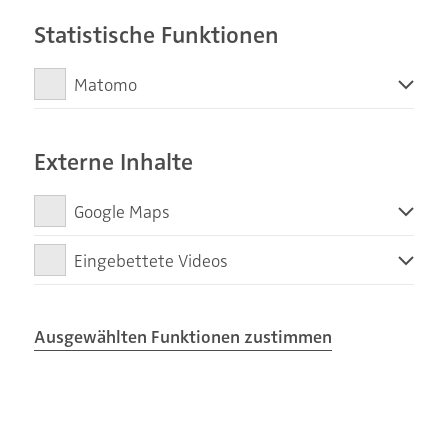
Webseiten zu ermöglichen.
Statistische Funktionen
Friedrich Decker GmbH
Am Waldrand 17
Matomo
26180 Rastede
Matomo erfasst Ihre Seitenaufrufe zu anonymen
Tel.:
+49 4402 7677
Statistikzwecken. Ihre IP-Adresse wird vor der Übertragung
Externe Inhalte
info@f-decker.de
anonymisiert.
Google Maps
Diese Zustimmung erlaubt Ihnen die Nutzung einer
Terminvereinbarung
Eingebettete Videos
Anfahrtskarte.
Diese Zustimmung erlaubt Ihnen eingebettete Videos anzusehen.
Sie haben Fragen zu unserem Angebot oder
Ausgewählten Funktionen zustimmen
bereits ganz konkrete Vorstellungen von Ihrem
neuen Traumbad? Wir freuen uns, Sie persönlich
kennenzulernen!