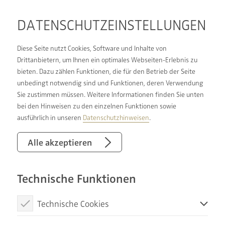
DATENSCHUTZ­EINSTELLUNGEN
Diese Seite nutzt Cookies, Software und Inhalte von
Drittanbietern, um Ihnen ein optimales Webseiten-Erlebnis zu
bieten. Dazu zählen Funktionen, die für den Betrieb der Seite
BADSANIERUNG FÜR
unbedingt notwendig sind und Funktionen, deren Verwendung
OLDENBURG & UMGEBUNG
Sie zustimmen müssen. Weitere Informationen finden Sie unten
bei den Hinweisen zu den einzelnen Funktionen sowie
ausführlich in unseren
Datenschutzhinweisen
.
MIT EINER
Alle akzeptieren
BADSANIERUNG ZUM
WUNSCHBAD
Technische Funktionen
Technische Cookies
Das heimische Badezimmer ist ein zentraler Raum
Ihres Zuhauses. Jeder Tag beginnt und endet im
Diese Cookies sind notwendig, um die Basisfunktionen unserer