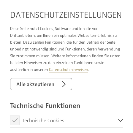
DATENSCHUTZ­EINSTELLUNGEN
Diese Seite nutzt Cookies, Software und Inhalte von
Drittanbietern, um Ihnen ein optimales Webseiten-Erlebnis zu
bieten. Dazu zählen Funktionen, die für den Betrieb der Seite
DER PERFEKTE
unbedingt notwendig sind und Funktionen, deren Verwendung
Sie zustimmen müssen. Weitere Informationen finden Sie unten
ZEITPUNKT FÜR DIE
bei den Hinweisen zu den einzelnen Funktionen sowie
HEIZUNGSWARTUNG
ausführlich in unseren
Datenschutzhinweisen
.
WARUM DER SOMMER
Alle akzeptieren
IDEAL IST
Technische Funktionen
Technische Cookies
Diese Cookies sind notwendig, um die Basisfunktionen unserer