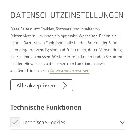
DATENSCHUTZ­EINSTELLUNGEN
Diese Seite nutzt Cookies, Software und Inhalte von
Drittanbietern, um Ihnen ein optimales Webseiten-Erlebnis zu
bieten. Dazu zählen Funktionen, die für den Betrieb der Seite
BADSANIERUNG AUS
unbedingt notwendig sind und Funktionen, deren Verwendung
Sie zustimmen müssen. Weitere Informationen finden Sie unten
EINER HAND
bei den Hinweisen zu den einzelnen Funktionen sowie
VERTRAUEN SIE UNSERER
ausführlich in unseren
Datenschutzhinweisen
.
EINZIGARTIGEN
Alle akzeptieren
KOMPLETTBETREUUNG
Technische Funktionen
Ein Badezimmer ist kein Raum wie jeder andere,
Technische Cookies
es ist ein Ort der Reinigung für Körper und Seele,
Diese Cookies sind notwendig, um die Basisfunktionen unserer