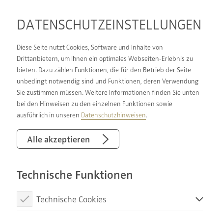
DATENSCHUTZ­EINSTELLUNGEN
Diese Seite nutzt Cookies, Software und Inhalte von
Drittanbietern, um Ihnen ein optimales Webseiten-Erlebnis zu
bieten. Dazu zählen Funktionen, die für den Betrieb der Seite
FÖRDERUNG FÜR
unbedingt notwendig sind und Funktionen, deren Verwendung
Sie zustimmen müssen. Weitere Informationen finden Sie unten
IHREN
bei den Hinweisen zu den einzelnen Funktionen sowie
HEIZUNGSTAUSCH:
ausführlich in unseren
Datenschutzhinweisen
.
KLIMAFREUNDLICHE
Alle akzeptieren
HEIZUNG
Technische Funktionen
Technische Cookies
Diese Cookies sind notwendig, um die Basisfunktionen unserer