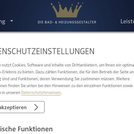
ng
Leis
ENSCHUTZ­EINSTELLUNGEN
IE BESTEN MOMENTE SIND PERSÖNLIC
e nutzt Cookies, Software und Inhalte von Drittanbietern, um Ihnen ein optima
Erlebnis zu bieten. Dazu zählen Funktionen, die für den Betrieb der Seite u
 sind und Funktionen, deren Verwendung Sie zustimmen müssen. Weitere
onen finden Sie unten bei den Hinweisen zu den einzelnen Funktionen sowie
h in unseren
Datenschutzhinweisen
.
 akzeptieren
ische Funktionen
Standort