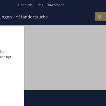
Über uns
Jobs
Downloads
tungen
Standortsuche
H.
les
nbedingt