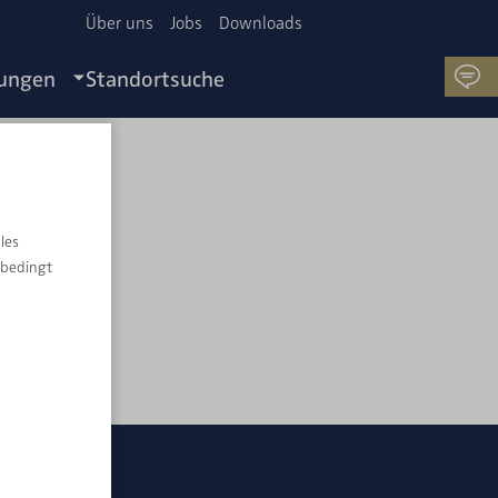
Über uns
Jobs
Downloads
tungen
Standortsuche
H.
les
nbedingt