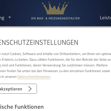
ng
Leis
ENSCHUTZ­EINSTELLUNGEN
IE BESTEN MOMENTE SIND PERSÖNLIC
e nutzt Cookies, Software und Inhalte von Drittanbietern, um Ihnen ein optima
Erlebnis zu bieten. Dazu zählen Funktionen, die für den Betrieb der Seite u
 sind und Funktionen, deren Verwendung Sie zustimmen müssen. Weitere
onen finden Sie unten bei den Hinweisen zu den einzelnen Funktionen sowie
h in unseren
Datenschutzhinweisen
.
 akzeptieren
ische Funktionen
Standort