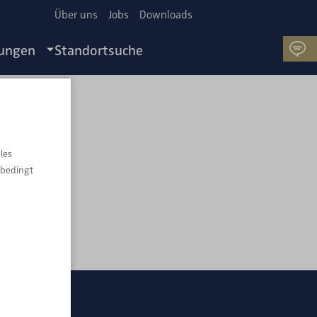
Über uns
Jobs
Downloads
tungen
Standortsuche
H.
les
nbedingt