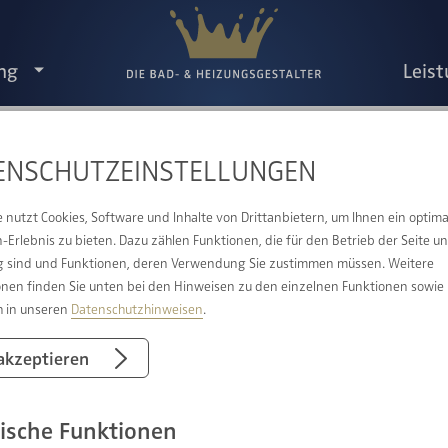
ng
Leis
ENSCHUTZ­EINSTELLUNGEN
IE BESTEN MOMENTE SIND PERSÖNLIC
e nutzt Cookies, Software und Inhalte von Drittanbietern, um Ihnen ein optima
Erlebnis zu bieten. Dazu zählen Funktionen, die für den Betrieb der Seite u
 sind und Funktionen, deren Verwendung Sie zustimmen müssen. Weitere
onen finden Sie unten bei den Hinweisen zu den einzelnen Funktionen sowie
h in unseren
Datenschutzhinweisen
.
 akzeptieren
ische Funktionen
Standort