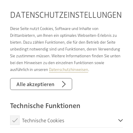
DATENSCHUTZ­EINSTELLUNGEN
Diese Seite nutzt Cookies, Software und Inhalte von
Drittanbietern, um Ihnen ein optimales Webseiten-Erlebnis zu
bieten. Dazu zählen Funktionen, die für den Betrieb der Seite
BERATUNG, PLANUNG,
unbedingt notwendig sind und Funktionen, deren Verwendung
Sie zustimmen müssen. Weitere Informationen finden Sie unten
KOORDINATION &
bei den Hinweisen zu den einzelnen Funktionen sowie
AUSFÜHRUNG:
ausführlich in unseren
Datenschutzhinweisen
.
VIELFACH BEWÄHRTER
Alle akzeptieren
PROZESS BEI DER
Technische Funktionen
BADSANIERUNG
Technische Cookies
Wenn Sie Ihr Badezimmer umgestalten möchten,
Diese Cookies sind notwendig, um die Basisfunktionen unserer