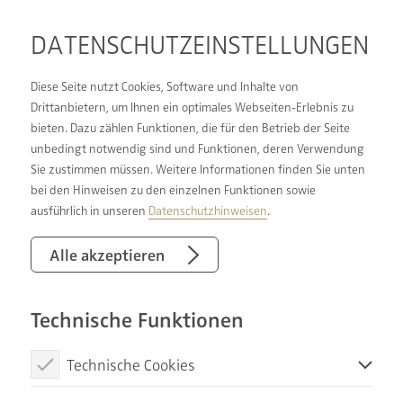
DATENSCHUTZ­EINSTELLUNGEN
Diese Seite nutzt Cookies, Software und Inhalte von
Drittanbietern, um Ihnen ein optimales Webseiten-Erlebnis zu
bieten. Dazu zählen Funktionen, die für den Betrieb der Seite
GEMEINSAM STARK
unbedingt notwendig sind und Funktionen, deren Verwendung
Sie zustimmen müssen. Weitere Informationen finden Sie unten
bei den Hinweisen zu den einzelnen Funktionen sowie
Wir sind ein Unternehmen in einem starken
ausführlich in unseren
Datenschutzhinweisen
.
Verbund, mit vielen glücklichen Kunden und
zahlreichen Vorteilen für Angestellte. Wir bieten
Alle akzeptieren
unseren Kunden ein echtes Rundum-sorglos-
Paket, eine Komplettbetreuung in zertifizierter
Technische Funktionen
Qualität. Unser Anspruch ist unsere Kunden zu
verstehen – aus persönlichen Wünschen und
Technische Cookies
individuellen Bedürfnissen Träume wahr werden
Diese Cookies sind notwendig, um die Basisfunktionen unserer