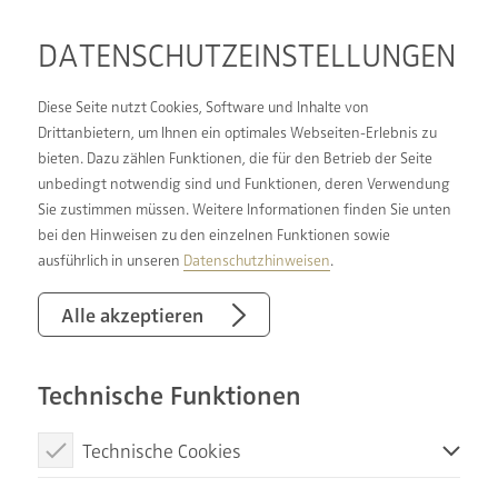
DATENSCHUTZ­EINSTELLUNGEN
Diese Seite nutzt Cookies, Software und Inhalte von
Drittanbietern, um Ihnen ein optimales Webseiten-Erlebnis zu
bieten. Dazu zählen Funktionen, die für den Betrieb der Seite
DIE BADGESTALTER SIND
unbedingt notwendig sind und Funktionen, deren Verwendung
Sie zustimmen müssen. Weitere Informationen finden Sie unten
FÜR SIE DA:
bei den Hinweisen zu den einzelnen Funktionen sowie
UMFANGREICHE
ausführlich in unseren
Datenschutzhinweisen
.
BERATUNG VON A BIS Z
Alle akzeptieren
Technische Funktionen
Damit Ihr neues Bad Ihren individuellen
Anforderungen und Wünschen gerecht wird,
Technische Cookies
beraten DIE BADGESTALTER Sie umfassend in allen
Bereichen der Badsanierung. Ganz gleich, ob Sie
Diese Cookies sind notwendig, um die Basisfunktionen unserer