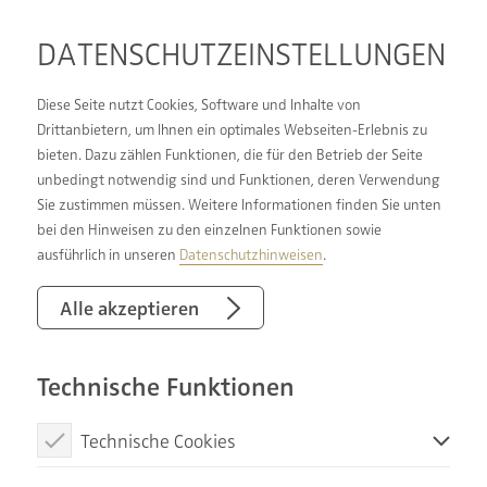
DATENSCHUTZ­EINSTELLUNGEN
Diese Seite nutzt Cookies, Software und Inhalte von
Drittanbietern, um Ihnen ein optimales Webseiten-Erlebnis zu
bieten. Dazu zählen Funktionen, die für den Betrieb der Seite
SCHON ÜBERZEUGT ODER
unbedingt notwendig sind und Funktionen, deren Verwendung
Sie zustimmen müssen. Weitere Informationen finden Sie unten
WEITERE FRAGEN?
bei den Hinweisen zu den einzelnen Funktionen sowie
NEHMEN SIE JETZT MIT
ausführlich in unseren
Datenschutzhinweisen
.
UNS KONTAKT AUF!
Alle akzeptieren
Technische Funktionen
Technische Cookies
Diese Cookies sind notwendig, um die Basisfunktionen unserer