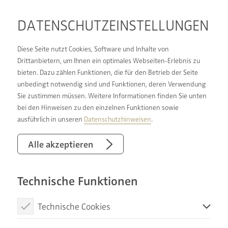
DATENSCHUTZ­EINSTELLUNGEN
Diese Seite nutzt Cookies, Software und Inhalte von
Drittanbietern, um Ihnen ein optimales Webseiten-Erlebnis zu
bieten. Dazu zählen Funktionen, die für den Betrieb der Seite
BERATUNG, PLANUNG,
unbedingt notwendig sind und Funktionen, deren Verwendung
Sie zustimmen müssen. Weitere Informationen finden Sie unten
KOORDINATION &
bei den Hinweisen zu den einzelnen Funktionen sowie
AUSFÜHRUNG:
ausführlich in unseren
Datenschutzhinweisen
.
VIELFACH BEWÄHRTER
Alle akzeptieren
PROZESS BEI DER
Technische Funktionen
BADSANIERUNG
Technische Cookies
Wenn Sie Ihr Badezimmer umgestalten möchten,
Diese Cookies sind notwendig, um die Basisfunktionen unserer