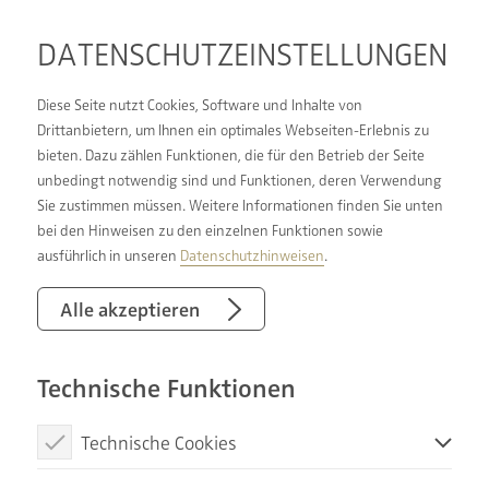
DATENSCHUTZ­EINSTELLUNGEN
Diese Seite nutzt Cookies, Software und Inhalte von
Drittanbietern, um Ihnen ein optimales Webseiten-Erlebnis zu
bieten. Dazu zählen Funktionen, die für den Betrieb der Seite
STAATLICHE
unbedingt notwendig sind und Funktionen, deren Verwendung
Sie zustimmen müssen. Weitere Informationen finden Sie unten
UNTERSTÜTZUNG
bei den Hinweisen zu den einzelnen Funktionen sowie
SICHERN:
ausführlich in unseren
Datenschutzhinweisen
.
FÖRDERUNG FÜR
Alle akzeptieren
SANIERUNG &
Technische Funktionen
ZUSCHÜSSE FÜR
HEIZUNGSTAUSCH
Technische Cookies
Diese Cookies sind notwendig, um die Basisfunktionen unserer