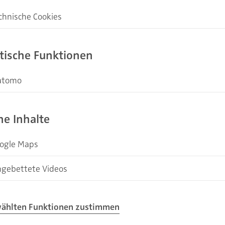
chnische Cookies
kies sind notwendig, um die Basisfunktionen unserer Webseiten zu ermöglich
stische Funktionen
atomo
fasst Ihre Seitenaufrufe zu anonymen Statistikzwecken. Ihre IP-Adresse wird
ng anonymisiert.
ne Inhalte
Wenn Sie also eine
Badsa
refreiheit zu einem
ogle Maps
auch ohne konkreten Anlas
tung. Von unmittelbarer
Gestaltung einzubeziehe
timmung erlaubt Ihnen die Nutzung einer Anfahrtskarte.
ngebettete Videos
 oder ein anderes
barrierefreien Bades in 
von
mit langjähriger Erfahru
timmung erlaubt Ihnen eingebettete Videos anzusehen.
sind. In diesem Fall ist
maßgeschneiderte Lösung
ählten Funktionen zustimmen
ichtbar, um die tägliche
Baddesign zur Verfügung.