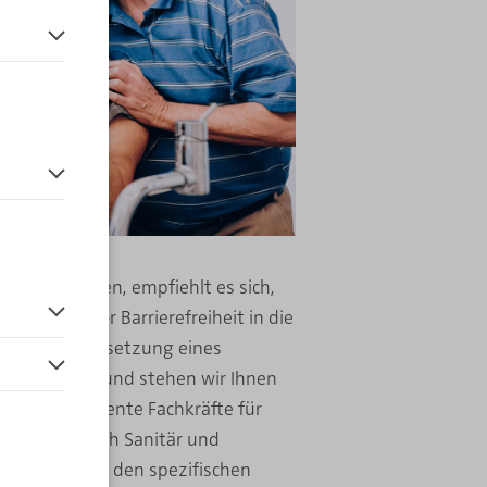
en.
 vor der
nierung
planen, empfiehlt es sich,
s den Faktor Barrierefreiheit in die
n. Für die Umsetzung eines
und um Dortmund stehen wir Ihnen
ng als kompetente Fachkräfte für
en im Bereich Sanitär und
 Wir sind mit den spezifischen