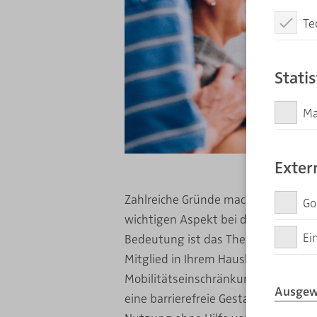
Te
Diese Coo
Stati
M
Matomo er
Übertragu
Exter
Zahlreiche Gründe machen die Barrie
Go
wichtigen Aspekt bei der Badgestal
Diese Zus
Ei
Bedeutung ist das Thema, wenn Sie
Mitglied in Ihrem Haushalt bereits 
Diese Zus
Mobilitätseinschränkungen betroffen 
Ausgew
eine barrierefreie Gestaltung unverz