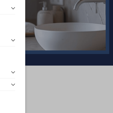
en.
 vor der
H.