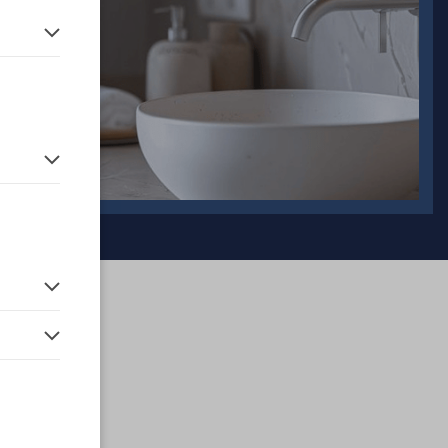
en.
 vor der
H.