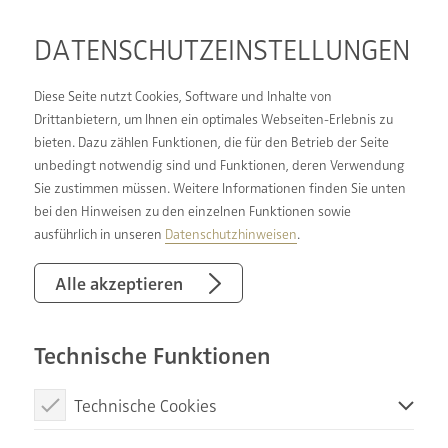
DATENSCHUTZ­EINSTELLUNGEN
Diese Seite nutzt Cookies, Software und Inhalte von
Drittanbietern, um Ihnen ein optimales Webseiten-Erlebnis zu
bieten. Dazu zählen Funktionen, die für den Betrieb der Seite
GEMEINSAM STARK
unbedingt notwendig sind und Funktionen, deren Verwendung
Sie zustimmen müssen. Weitere Informationen finden Sie unten
bei den Hinweisen zu den einzelnen Funktionen sowie
Wir sind ein Unternehmen in einem starken
ausführlich in unseren
Datenschutzhinweisen
.
Verbund, mit vielen glücklichen Kunden und
zahlreichen Vorteilen für Angestellte. Wir bieten
Alle akzeptieren
unseren Kunden ein echtes Rundum-sorglos-
Paket, eine Komplettbetreuung in zertifizierter
Technische Funktionen
Qualität. Unser Anspruch ist unsere Kunden zu
verstehen – aus persönlichen Wünschen und
Technische Cookies
individuellen Bedürfnissen Träume wahr werden
Diese Cookies sind notwendig, um die Basisfunktionen unserer