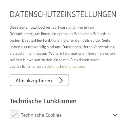
DATENSCHUTZ­EINSTELLUNGEN
Diese Seite nutzt Cookies, Software und Inhalte von
Drittanbietern, um Ihnen ein optimales Webseiten-Erlebnis zu
bieten. Dazu zählen Funktionen, die für den Betrieb der Seite
GEMEINSAM STARK
unbedingt notwendig sind und Funktionen, deren Verwendung
Sie zustimmen müssen. Weitere Informationen finden Sie unten
bei den Hinweisen zu den einzelnen Funktionen sowie
Wir sind ein Unternehmen in einem starken
ausführlich in unseren
Datenschutzhinweisen
.
Verbund, mit vielen glücklichen Kunden und
zahlreichen Vorteilen für Angestellte. Wir bieten
Alle akzeptieren
unseren Kunden ein echtes Rundum-sorglos-
Paket, eine Komplettbetreuung in zertifizierter
Technische Funktionen
Qualität. Unser Anspruch ist unsere Kunden zu
verstehen – aus persönlichen Wünschen und
Technische Cookies
individuellen Bedürfnissen Träume wahr werden
Diese Cookies sind notwendig, um die Basisfunktionen unserer