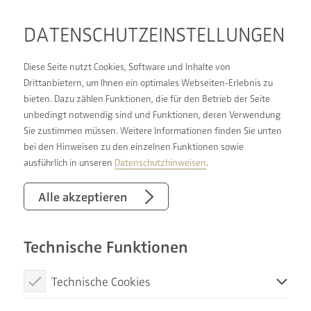
DATENSCHUTZ­EINSTELLUNGEN
Diese Seite nutzt Cookies, Software und Inhalte von
Drittanbietern, um Ihnen ein optimales Webseiten-Erlebnis zu
bieten. Dazu zählen Funktionen, die für den Betrieb der Seite
BERUFLICHE
unbedingt notwendig sind und Funktionen, deren Verwendung
Sie zustimmen müssen. Weitere Informationen finden Sie unten
PERSPEKTIVE:
bei den Hinweisen zu den einzelnen Funktionen sowie
FINDEN SIE BEI UNS
ausführlich in unseren
Datenschutzhinweisen
.
Alle akzeptieren
Es sind zwei lebenswichtige Elemente, mit denen
Technische Funktionen
Heizungsbauer und Badinstallateure umgehen:
sichere Energieversorgung und sauberes
Technische Cookies
Trinkwasser. Das Sanitär-, Heizung- und
Klimahandwerk (SHK) bietet Ihnen deshalb
Diese Cookies sind notwendig, um die Basisfunktionen unserer