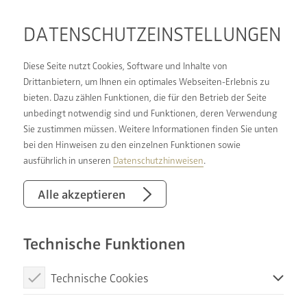
DATENSCHUTZ­EINSTELLUNGEN
Diese Seite nutzt Cookies, Software und Inhalte von
Drittanbietern, um Ihnen ein optimales Webseiten-Erlebnis zu
bieten. Dazu zählen Funktionen, die für den Betrieb der Seite
FÖRDERUNG FÜR
unbedingt notwendig sind und Funktionen, deren Verwendung
Sie zustimmen müssen. Weitere Informationen finden Sie unten
IHREN
bei den Hinweisen zu den einzelnen Funktionen sowie
HEIZUNGSTAUSCH:
ausführlich in unseren
Datenschutzhinweisen
.
KLIMAFREUNDLICHE
Alle akzeptieren
HEIZUNG
Technische Funktionen
Technische Cookies
Diese Cookies sind notwendig, um die Basisfunktionen unserer