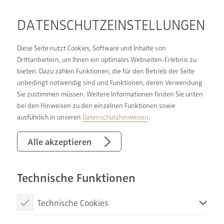
DATENSCHUTZ­EINSTELLUNGEN
Diese Seite nutzt Cookies, Software und Inhalte von
Drittanbietern, um Ihnen ein optimales Webseiten-Erlebnis zu
bieten. Dazu zählen Funktionen, die für den Betrieb der Seite
DIE BADGESTALTER SIND
unbedingt notwendig sind und Funktionen, deren Verwendung
Sie zustimmen müssen. Weitere Informationen finden Sie unten
FÜR SIE DA:
bei den Hinweisen zu den einzelnen Funktionen sowie
UMFANGREICHE
ausführlich in unseren
Datenschutzhinweisen
.
BERATUNG VON A BIS Z
Alle akzeptieren
Technische Funktionen
Damit Ihr neues Bad Ihren individuellen
Anforderungen und Wünschen gerecht wird,
Technische Cookies
beraten DIE BADGESTALTER Sie umfassend in allen
Bereichen der Badsanierung. Ganz gleich, ob Sie
Diese Cookies sind notwendig, um die Basisfunktionen unserer