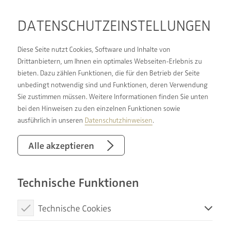
DATENSCHUTZ­EINSTELLUNGEN
Diese Seite nutzt Cookies, Software und Inhalte von
Drittanbietern, um Ihnen ein optimales Webseiten-Erlebnis zu
bieten. Dazu zählen Funktionen, die für den Betrieb der Seite
DIE BADGESTALTER SIND
unbedingt notwendig sind und Funktionen, deren Verwendung
Sie zustimmen müssen. Weitere Informationen finden Sie unten
FÜR SIE DA:
bei den Hinweisen zu den einzelnen Funktionen sowie
UMFANGREICHE
ausführlich in unseren
Datenschutzhinweisen
.
BERATUNG VON A BIS Z
Alle akzeptieren
Technische Funktionen
Damit Ihr neues Bad Ihren individuellen
Anforderungen und Wünschen gerecht wird,
Technische Cookies
beraten DIE BADGESTALTER Sie umfassend in allen
Bereichen der Badsanierung. Ganz gleich, ob Sie
Diese Cookies sind notwendig, um die Basisfunktionen unserer