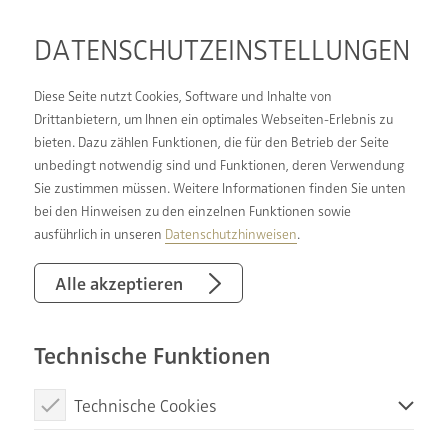
DATENSCHUTZ­EINSTELLUNGEN
Diese Seite nutzt Cookies, Software und Inhalte von
Drittanbietern, um Ihnen ein optimales Webseiten-Erlebnis zu
bieten. Dazu zählen Funktionen, die für den Betrieb der Seite
SANITÄR DILLENBURG,
unbedingt notwendig sind und Funktionen, deren Verwendung
Sie zustimmen müssen. Weitere Informationen finden Sie unten
SIEGEN UND REGION
bei den Hinweisen zu den einzelnen Funktionen sowie
ausführlich in unseren
Datenschutzhinweisen
.
SCHACHT & BREDERLOW – IHR
Alle akzeptieren
SANITÄREXPERTE AUS
DAADEN
Technische Funktionen
Technische Cookies
So richtig wohl fühlt man sich im eigenen
Badezimmer eigentlich nur, wenn es den ganz
Diese Cookies sind notwendig, um die Basisfunktionen unserer